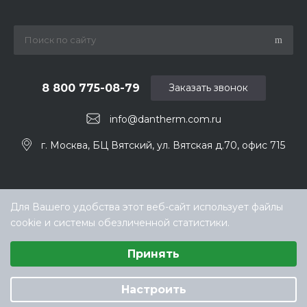
8 800 775-08-79
Заказать звонок
info@dantherm.com.ru
г. Москва, БЦ Вятский, ул. Вятская д.70, офис 715
Для Вашего удобства этот веб-сайт использует файлы
cookie и системы обезличенной статистики.
Выберите настройки cookie
Принять
Минимальные
© ООО «ТЕХНОКЛИМАТ ИНЖИНИРИНГ», официальный
Аналитические/Функциональные
дилер Dantherm в РФ
Настроить