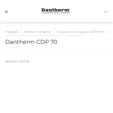
Главная
/
Каталог товаров
/
Осушители воздуха Dantherm
/
D
Dantherm CDP 70
Артикул
132726