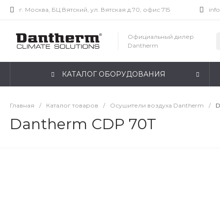
г. Москва, БЦ Вятский, ул. Вятская д.70, офис 715
inf
Официальный дилер
Dantherm
КАТАЛОГ ОБОРУДОВАНИЯ
Главная
/
Каталог товаров
/
Осушители воздуха Dantherm
/
D
Dantherm CDP 70T