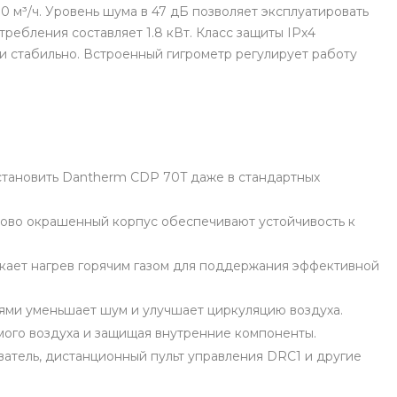
 м³/ч. Уровень шума в 47 дБ позволяет эксплуатировать
ребления составляет 1.8 кВт. Класс защиты IPx4
 и стабильно. Встроенный гигрометр регулирует работу
становить Dantherm CDP 70T даже в стандартных
ово окрашенный корпус обеспечивают устойчивость к
кает нагрев горячим газом для поддержания эффективной
ями уменьшает шум и улучшает циркуляцию воздуха.
мого воздуха и защищая внутренние компоненты.
атель, дистанционный пульт управления DRC1 и другие