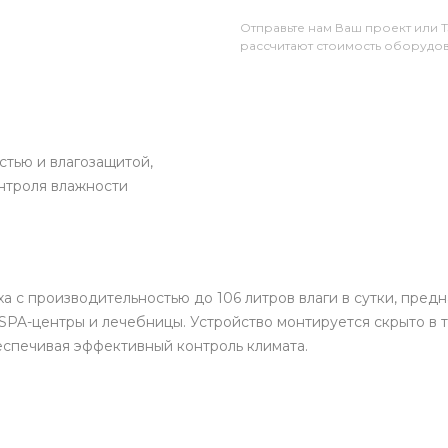
Отправьте нам Ваш проект или 
рассчитают стоимость оборудов
тью и влагозащитой,
нтроля влажности
 с производительностью до 106 литров влаги в сутки, пре
, SPA-центры и лечебницы. Устройство монтируется скрыто в
еспечивая эффективный контроль климата.