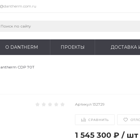
o@dantherm.com.ru
О DANTHERM
ПРОЕКТЫ
ДОСТАВКА 
antherm CDP 70T
Артикул
132729
СРАВНИТЬ
ОТЛ
1 545 300 ₽
/
шт