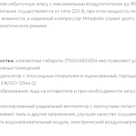
яя избыточную влагу с максимальным воздухопотоком до 900
тание осуществляется от сети 220 В, при этом мощность пот
влажности, а надежный компрессор Mitsubishi служит долго
томатическом режиме.
нства:
компактные габариты (700x1483x304 мм) позволяют у
новных помещений.
денсатор с эпоксидным покрытием и оцинкованный, порошк
EN/ISO 12944-2).
образование льда на испарителе и при необходимости запус
изолированный радиальный вентилятор с изогнутыми лопаст
живает пыль и другие загрязнения, улучшая качество осушае
ь водонагревательный модуль, электрический воздухонагрев