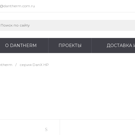
o@dantherm.com.ru
О DANTHERM
ПРОЕКТЫ
ДОСТАВКА 
ntherm
/
серия DanX HP