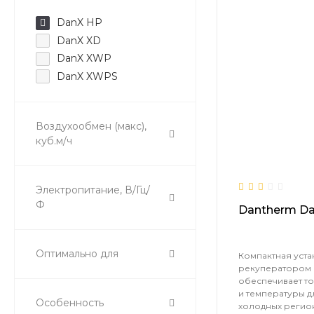
DanX HP
DanX XD
DanX XWP
DanX XWPS
Воздухообмен (макс),
куб.м/ч
Электропитание, В/Гц/
Ф
Dantherm D
Оптимально для
Компактная уста
рекуператором 
обеспечивает т
и температуры д
Особенность
холодных регион