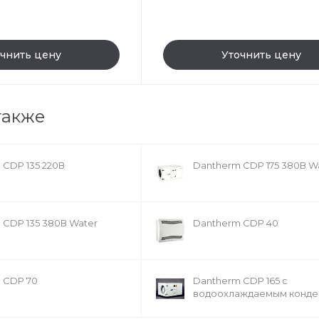
чнить цену
Уточнить цену
также
 CDP 135 220В
Dantherm CDP 175 380В W
 CDP 135 380В Water
Dantherm CDP 40
 CDP 70
Dantherm CDP 165 с
водоохлаждаемым конде