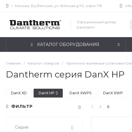
г. Москва, БЦ Вятский, ул. Вятская д.70, офис 715
inf
Официальный дилер
Dantherm
КАТАЛОГ ОБОРУДОВАНИЯ
Главная
/
Каталог товаров
/
Приточно-вытяжные установки Da
Dantherm серия DanX HP
DanX XD
DanX HP
DanX XWPS
DanX XWP
ФИЛЬТР
Серия