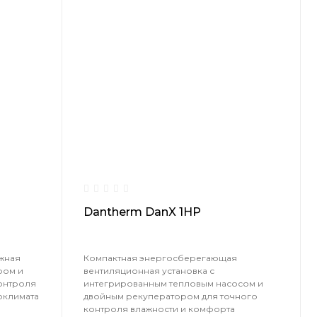
Dantherm DanX 1HP
жная
Компактная энергосберегающая
ром и
вентиляционная установка с
онтроля
интегрированным тепловым насосом и
оклимата
двойным рекуператором для точного
контроля влажности и комфорта