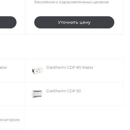
бассейнов и оздоровительных центров.
Уточнить цену
ater
Dantherm CDP 85 Water
Dantherm CDP 50
нсатором