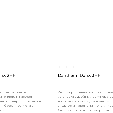
anX 2HP
Dantherm DanX 3HP
новка с двойным
Интегрированная приточно-вытя
и тепловым насосом
установка с двойным рекуперато
очный контроль влажности
тепловым насосом для точного к
ля бассейнов и спа в
влажности и экономичного микр
ах.
бассейнов и центров здоровья.