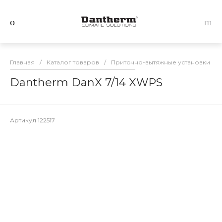
Главная
/
Каталог товаров
/
Приточно-вытяжные установки Da
Dantherm DanX 7/14 XWPS
Артикул
122517