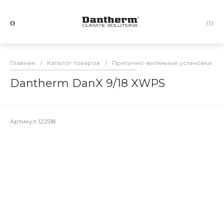
Главная
/
Каталог товаров
/
Приточно-вытяжные установки Da
Dantherm DanX 9/18 XWPS
Артикул
122518